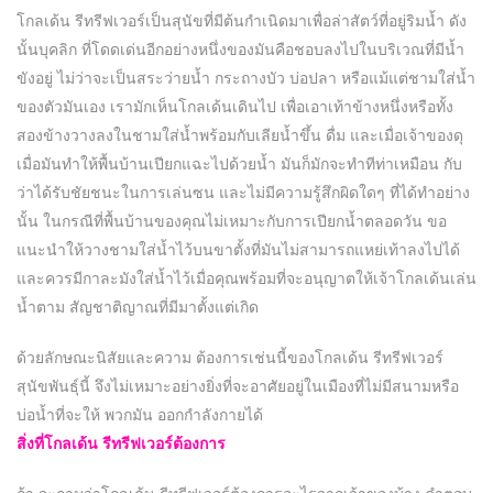
โกลเด้น รีทรีฟเวอร์เป็นสุนัขที่มีต้นกำเนิดมาเพื่อล่าสัตว์ที่อยู่ริมน้ำ ดัง
นั้นบุคลิก ที่โดดเด่นอีกอย่างหนึ่งของมันคือชอบลงไปในบริเวณที่มีน้ำ
ขังอยู่ ไม่ว่าจะเป็นสระว่ายน้ำ กระถางบัว บ่อปลา หรือแม้แต่ชามใส่น้ำ
ของตัวมันเอง เรามักเห็นโกลเด้นเดินไป เพื่อเอาเท้าข้างหนึ่งหรือทั้ง
สองข้างวางลงในชามใส่น้ำพร้อมกับเลียน้ำขึ้น ดื่ม และเมื่อเจ้าของดุ
เมื่อมันทำให้พื้นบ้านเปียกแฉะไปด้วยน้ำ มันก็มักจะทำทีท่าเหมือน กับ
ว่าได้รับชัยชนะในการเล่นซน และไม่มีความรู้สึกผิดใดๆ ที่ได้ทำอย่าง
นั้น ในกรณีที่พื้นบ้านของคุณไม่เหมาะกับการเปียกน้ำตลอดวัน ขอ
แนะนำให้วางชามใส่น้ำไว้บนขาตั้งที่มันไม่สามารถแหย่เท้าลงไปได้
และควรมีกาละมังใส่น้ำไว้เมื่อคุณพร้อมที่จะอนุญาตให้เจ้าโกลเด้นเล่น
น้ำตาม สัญชาติญาณที่มีมาตั้งแต่เกิด
ด้วยลักษณะนิสัยและความ ต้องการเช่นนี้ของโกลเด้น รีทรีฟเวอร์
สุนัขพันธุ์นี้ จึงไม่เหมาะอย่างยิ่งที่จะอาศัยอยู่ในเมืองที่ไม่มีสนามหรือ
บ่อน้ำที่จะให้ พวกมัน ออกกำลังกายได้
สิ่งที่โกลเด้น รีทรีฟเวอร์ต้องการ