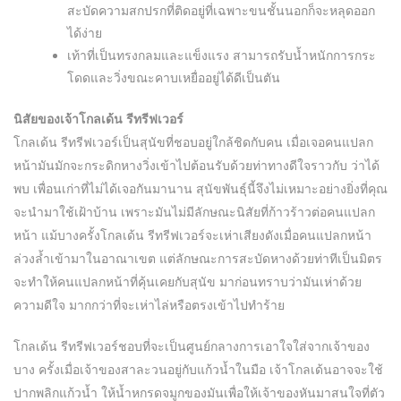
สะบัดความสกปรกที่ติดอยู่ที่เฉพาะขนชั้นนอกก็จะหลุดออก
ได้ง่าย
เท้าที่เป็นทรงกลมและแข็งแรง สามารถรับน้ำหนักการกระ
โดดและวิ่งขณะคาบเหยื่ออยู่ได้ดีเป็นตัน
นิสัยของเจ้าโกลเด้น รีทรีฟเวอร์
โกลเด้น รีทรีฟเวอร์เป็นสุนัขที่ชอบอยู่ใกล้ชิดกับคน เมื่อเจอคนแปลก
หน้ามันมักจะกระดิกหางวิ่งเข้าไปต้อนรับด้วยท่าทางดีใจราวกับ ว่าได้
พบ เพื่อนเก่าที่ไม่ได้เจอกันมานาน สุนัขพันธุ์นี้จึงไม่เหมาะอย่างยิ่งที่คุณ
จะนำมาใช้เฝ้าบ้าน เพราะมันไม่มีลักษณะนิสัยที่ก้าวร้าวต่อคนแปลก
หน้า แม้บางครั้งโกลเด้น รีทรีฟเวอร์จะเห่าเสียงดังเมื่อคนแปลกหน้า
ล่วงล้ำเข้ามาในอาณาเขต แต่ลักษณะการสะบัดหางด้วยท่าทีเป็นมิตร
จะทำให้คนแปลกหน้าที่คุ้นเคยกับสุนัข มาก่อนทราบว่ามันเห่าด้วย
ความดีใจ มากกว่าที่จะเห่าไล่หรือตรงเข้าไปทำร้าย
โกลเด้น รีทรีฟเวอร์ชอบที่จะเป็นศูนย์กลางการเอาใจใส่จากเจ้าของ
บาง ครั้งเมื่อเจ้าของสาละวนอยู่กับแก้วน้ำในมือ เจ้าโกลเด้นอาจจะใช้
ปากพลิกแก้วน้ำ ให้น้ำหกรดจมูกของมันเพื่อให้เจ้าของหันมาสนใจที่ตัว