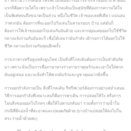
ถ้า จะถามว่าโกลเด้น รีทรีฟเวอร์ต้องการอะไรจากเจ้าของบ้าง คำตอบ
แรกก็คือความใส่ใจ เพราะเจ้าโกลเด้นเป็นสุนัขที่ต้องการความใส่ใจ
เป็นพิเศษจนถึงขนาดเป็นส่วน หนึ่งในชีวิต เจ้าของเลยทีเดียว แน่นอน
ว่าพวกมัน ต้องการที่จะออกไปวิ่งเล่นในสวนรอบๆ บ้าน แต่มันก็
ต้องการให้เจ้าของออกไปเล่นกับมันด้วย และหากคุณเคยออกไปใช้ชีวิต
กลางแจ้งร่วมกับมันละก็ เชื่อได้เลยว่ามันกำลัง เฝ้ารอการได้ออกไปใช้
ชีวิต กลางแจ้งร่วมกันคุณอีกครั้ง
การเกาคางหรือลูบหลังลูบไหล่ เป็นสิ่งที่โกลเด้นต้องการเป็นลำดับถัด
มา เพราะนั่นเป็นการสื่อภาษาทางร่างกายว่าคุณรักและเอาใจใส่พวก
มันอยู่เสมอ และจะยิ่งทำให้พวกมันรักและบูชาคุณมากยิ่งขึ้น
การออกกำลังกายเป็น สิ่งที่โกลเด้น รีทรีฟเวอร์ต้องการอย่างสม่ำเสมอ
วิธีการออกกำลังที่เหมาะสมก็คือการพาเดิน การปล่อยให้วิ่ง หรือการ
โยนสิ่งของออกไปไกลๆ เพื่อให้ไปคาบกลับมา รวมทั้งการว่ายน้ำใน
กรณีที่มีแอ่งน้ำที่สะอาดและปลอดภัยด้วย (บางบ้านปล่อยให้ลงไปใน
สระว่ายน้ำด้วยค่ะ)