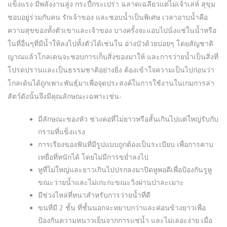
แข็งแรง มีพลังงานสูง กระปี้กระเปร่า ฉลาดเฉลียวแต่ไม่เจ้าเล่ห์ สุขุม
ชอบอยู่ร่วมกับคน รักเจ้าของ และชอบน้ำเป็นพิเศษ เวลาอาบน้ำคือ
ความสุขของทั้งตัวเขาและเจ้าของ บางครั้งจะแอบไปนั่งแช่ในน้ำหรือ
ในที่อื่นๆที่มีน้ำให้ลงไปทั้งตัวได้เช่นใน อ่างบัวด้วยบ่อยๆ โดยสัญชาติ
ญาณแล้วโกลเดนจะชอบการเก็บสิ่งของมาให้ และการว่ายน้ำเป็นสิ่งที่
โปรดปรานและเป็นธรรมชาติอย่างยิ่ง ต้องเข้าใจความเป็นไปก่อนว่า
โกลเด้นได้ถูกเพาะพันธุ์มาเพื่อจุดประสงค์ในการใช้งานในเกมการล่า
สัตว์ดังนั้นจึงมีคุณลักษณะเฉพาะเช่น-
มีลักษณะของหัว ช่วงคอที่ไม่ยาวหรือสั้นเกินไปแต่ใหญ่รับกับ
กรามที่แข็งเเรง
การเรียงของฟันที่มีรูปแบบถูกต้องเป็นระเบียบ เพื่อการคาบ
เทยื่อที่หนักได้ โดยไม่มีการขย่ำลงไป
หูที่ไม่ใหญ่และยาวเกินไปปรกลงมาปิดหูพอดีเพื่อป้องกันรูหู
ขณะว่ายน้ำและไม่เกะกะขณะวิ่งผ่านป่าละเมาะ
มีช่วงไหล่ที่หนาสำหรับการว่ายน้ำที่ดี
ขนที่มี 2 ชั้น ที่ชั้นนอกจะหยาบกว่าและค่อนข้างยาวเพื่อ
ป้องกันความหนาวเย็นจากการแช่น้ำ และไม่เลอะง่าย เมื่อ