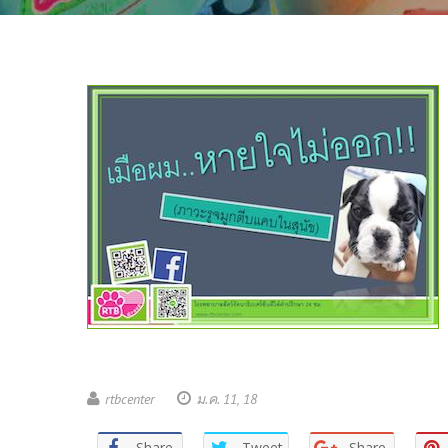
rtbcenter
ม.ค. 11, 18
Share
Tweet
Share