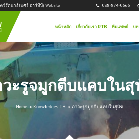
์รัตนาธิเบศร์ อาร์ทีบี) Website
088-874-0666
หน้าหลัก
เกี่ยวกับเรา RTB
ทีมแพทย์
บท
วะรูจมูกตีบแคบในสุ
Home
Knowledges TH
ภาวะรูจมูกตีบแคบในสุนัข