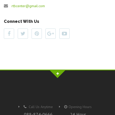
rtbcenter@gmail.com
Connect With Us
Call Us Anytime
Opening Hours
088-874-0666
24 Hour